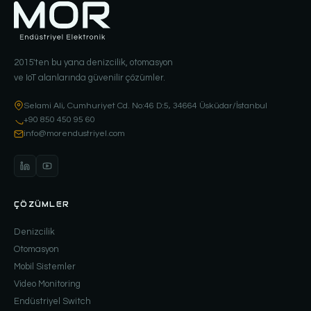
2015'ten bu yana denizcilik, otomasyon
ve IoT alanlarında güvenilir çözümler.
Selami Ali, Cumhuriyet Cd. No:46 D:5, 34664 Üsküdar/İstanbul
+90 850 450 95 60
info@morendustriyel.com
ÇÖZÜMLER
Denizcilik
Otomasyon
Mobil Sistemler
Video Monitoring
Endüstriyel Switch